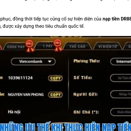
phục, đồng thời tiếp tục củng cố sự hiện diện của
nạp tiền DR8
g, được xây dựng theo tiêu chuẩn quốc tế.