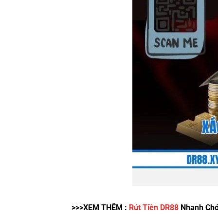
>>>XEM THÊM :
Rút Tiền DR88
Nhanh Chó