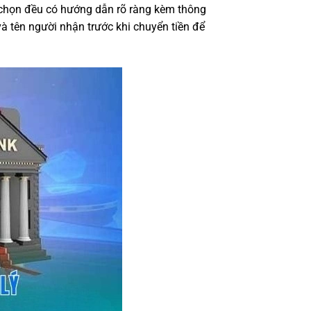
 chọn đều có hướng dẫn rõ ràng kèm thông
 và tên người nhận trước khi chuyển tiền để