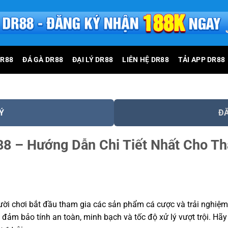
DR88
ĐÁ GÀ DR88
ĐẠI LÝ DR88
LIÊN HỆ DR88
TẢI APP DR88
Ý
Đ
88 – Hướng Dẫn Chi Tiết Nhất Cho Th
ời chơi bắt đầu tham gia các sản phẩm cá cược và trải nghiệm t
đảm bảo tính an toàn, minh bạch và tốc độ xử lý vượt trội. Hãy 