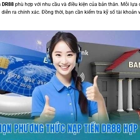
n DR88
phù hợp với nhu cầu và điều kiện của bản thân. Mỗi lựa
h diễn ra chính xác. Đồng thời, bạn cần kiểm tra kỹ số tài khoản