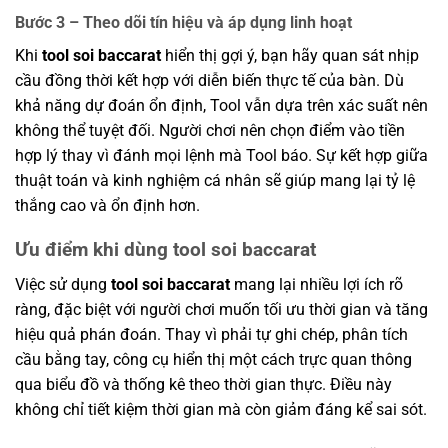
Bước 3 – Theo dõi tín hiệu và áp dụng linh hoạt
Khi
tool soi baccarat
hiển thị gợi ý, bạn hãy quan sát nhịp
cầu đồng thời kết hợp với diễn biến thực tế của bàn. Dù
khả năng dự đoán ổn định, Tool vẫn dựa trên xác suất nên
không thể tuyệt đối. Người chơi nên chọn điểm vào tiền
hợp lý thay vì đánh mọi lệnh mà Tool báo. Sự kết hợp giữa
thuật toán và kinh nghiệm cá nhân sẽ giúp mang lại tỷ lệ
thắng cao và ổn định hơn.
Ưu điểm khi dùng tool soi baccarat
Việc sử dụng
tool soi baccarat
mang lại nhiều lợi ích rõ
ràng, đặc biệt với người chơi muốn tối ưu thời gian và tăng
hiệu quả phán đoán. Thay vì phải tự ghi chép, phân tích
cầu bằng tay, công cụ hiển thị một cách trực quan thông
qua biểu đồ và thống kê theo thời gian thực. Điều này
không chỉ tiết kiệm thời gian mà còn giảm đáng kể sai sót.