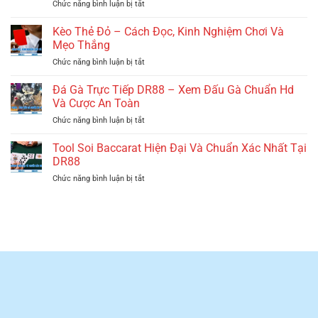
ở
Chức năng bình luận bị tắt
Sảnh
Nổ
Bắn
Hũ
Kèo Thẻ Đỏ – Cách Đọc, Kinh Nghiệm Chơi Và
Cá
DR88
Đổi
Mẹo Thắng
–
Thưởng
ở
Chức năng bình luận bị tắt
Sảnh
Chất
Kèo
Quay
Lượng
Thẻ
Đá Gà Trực Tiếp DR88 – Xem Đấu Gà Chuẩn Hd
Hũ
Cao
Đỏ
Đổi
Và Cược An Toàn
–
Thưởng
ở
Chức năng bình luận bị tắt
Cách
Uy
Đá
Đọc,
Tín,
Gà
Tool Soi Baccarat Hiện Đại Và Chuẩn Xác Nhất Tại
Kinh
Nổ
Trực
Nghiệm
DR88
Thưởng
Tiếp
Chơi
Lớn
ở
Chức năng bình luận bị tắt
DR88
Và
Tool
–
Mẹo
Soi
Xem
Thắng
Baccarat
Đấu
Hiện
Gà
Đại
Chuẩn
Và
Hd
Chuẩn
Và
Xác
Cược
Nhất
An
Tại
Toàn
DR88