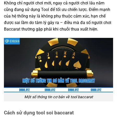
Không chỉ người chơi mới, ngay cả người chơi lâu năm
cũng đang sử dụng Tool để tối ưu chiến lược. Điểm mạnh
của hệ thống này là không phụ thuộc cảm xúc, hạn chế
được sai lầm do tâm lý gây ra – điều mà đa số người chơi
Baccarat thường gặp phải khi chuỗi thua xuất hiện.
Một số thông tin cơ bản về tool baccarat
Cách sử dụng tool soi baccarat