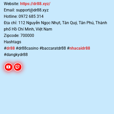
Website:
https://dr88.xyz/
Email:
support@dr88.xyz
Hotline: 0972 685 314
Địa chỉ: 112 Nguyễn Ngọc Nhựt, Tân Quý, Tân Phú, Thành
phố Hồ Chí Minh, Việt Nam
Zipcode: 700000
Hashtags
#
dr88
#dr88casino #baccaratdr88 #
nhacaidr88
#dangkydr88