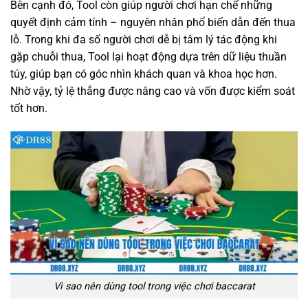
Bên cạnh đó, Tool còn giúp người chơi hạn chế những
quyết định cảm tính – nguyên nhân phổ biến dẫn đến thua
lỗ. Trong khi đa số người chơi dễ bị tâm lý tác động khi
gặp chuỗi thua, Tool lại hoạt động dựa trên dữ liệu thuần
túy, giúp bạn có góc nhìn khách quan và khoa học hơn.
Nhờ vậy, tỷ lệ thắng được nâng cao và vốn được kiểm soát
tốt hơn.
Vì sao nên dùng tool trong việc chơi baccarat